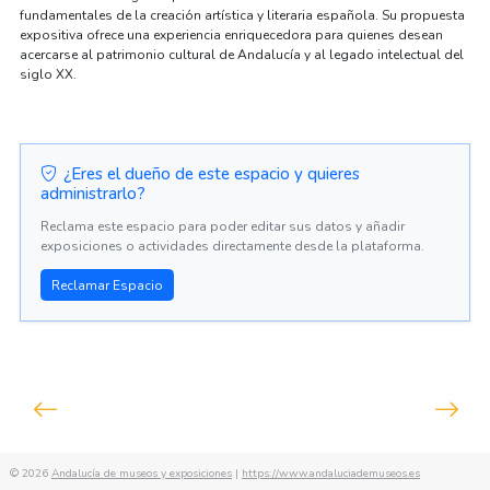
fundamentales de la creación artística y literaria española. Su propuesta
expositiva ofrece una experiencia enriquecedora para quienes desean
acercarse al patrimonio cultural de Andalucía y al legado intelectual del
siglo XX.
¿Eres el dueño de este espacio y quieres
administrarlo?
Reclama este espacio para poder editar sus datos y añadir
exposiciones o actividades directamente desde la plataforma.
Reclamar Espacio
Navegación
de
entradas
© 2026
Andalucía de museos y exposiciones
|
https://www.andaluciademuseos.es