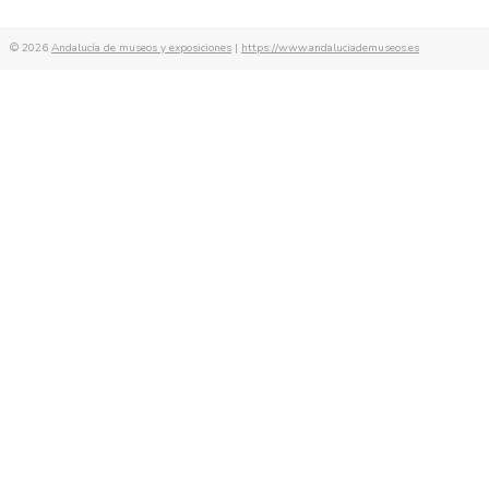
de
entradas
© 2026
Andalucía de museos y exposiciones
|
https://www.andaluciademuseos.es