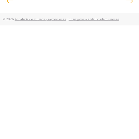
de
entradas
© 2026
Andalucía de museos y exposiciones
|
https://www.andaluciademuseos.es