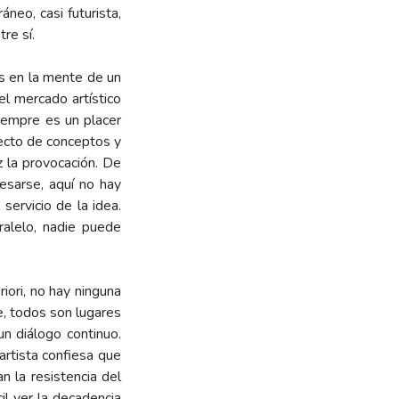
neo, casi futurista,
re sí.
os en la mente de un
el mercado artístico
iempre es un placer
tecto de conceptos y
z la provocación. De
resarse, aquí no hay
servicio de la idea.
alelo, nadie puede
iori, no hay ninguna
e, todos son lugares
un diálogo continuo.
rtista confiesa que
n la resistencia del
il ver la decadencia