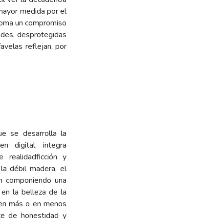
 mayor medida por el
 toma un compromiso
dades, desprotegidas
avelas reflejan, por
e se desarrolla la
n digital, integra
ealidad­ficción y
la débil madera, el
ven componiendo una
en la belleza de la
r en más o en menos
ce de honestidad y