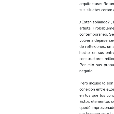
arquitecturas flota
sus siluetas cortan
¿Están soñando? ¿Es
artista. Probableme
contemporáneo. Seg
volver a dejarse se
de reflexiones, un 
hecho, en sus entre
constructores millo
Por ello sus prop
negarlo.
Pero incluso lo son
conexión entre ello
en los que los conc
Estos elementos so
quedó impresionado 
ser humano ante la 