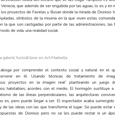
Venecia, que además de ser engullida por las aguas, lo es y en
n los proyectos de Favelas y Busan donde la mirada de Dionisio
. Apiladas, símbolos de la miseria en la que viven estas comuni
con la que son castigadas por parte de las administraciones, las f
modo de vida, una realidad social.
la galería Yusto&Giner en Art/Marbella.
, aboga por comprender el contexto social y natural en el qu
ntervenir en él. Usando técnicas de tratamiento de image
us proyectos en la imagen real” planteando un juego de r
os habitables, acordes con el medio. El hormigón sustituye a 
atismo de las líneas perpendiculares, las arquitecturas convi
o es, pero puede llegar a ser. El espectador acaba sumergido 
 y de las ideas con las que transforma el lugar. Se puede esta
propuestas de Dionisio pero no se les puede restar ni un ápi