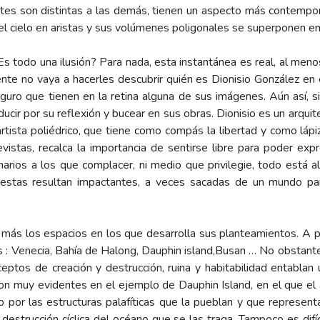
ntes son distintas a las demás, tienen un aspecto más contemporá
 el cielo en aristas y sus volúmenes poligonales se superponen ent
 todo una ilusión? Para nada, esta instantánea es real, al men
nte no vaya a hacerles descubrir quién es Dionisio González en 
uro que tienen en la retina alguna de sus imágenes. Aún así, s
ducir por su reflexión y bucear en sus obras. Dionisio es un arqui
artista poliédrico, que tiene como compás la libertad y como lápi
vistas, recalca la importancia de sentirse libre para poder exp
narios a los que complacer, ni medio que privilegie, todo está al 
uestas resultan impactantes, a veces sacadas de un mundo par
 más los espacios en los que desarrolla sus planteamientos. A pr
s : Venecia, Bahía de Halong, Dauphin island,Busan … No obstant
eptos de creación y destrucción, ruina y habitabilidad entablan 
n muy evidentes en el ejemplo de Dauphin Island, en el que el a
por las estructuras palafíticas que la pueblan y que representa
destrucción cíclica del océano que se las traga. Tampoco es difíc