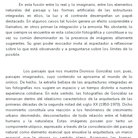
En esta fusión entre lo real y lo imaginario, entre los elementos
naturales del paisaje y las formas artificiales de las estructuras
integradas en ellos, la luz y el contraste desempeñan un papel
destacado. En algunos casos tal fusión genera un efecto sorprendete y
llamativo, en otros priman la integración y la armonía. No obstante, lo
que siempre se encuentra en esta colección fotográfica y constituye a su
vez su común denominador es la presencia de imágenes altamente
sugerentes. Su gran poder evocador invita al espectador a reflexionar
sobre lo que está observando y a preguntarse sobre los límites de lo
posible.
Los paisajes que nos muestra Dionisio González son, pues,
paisajes imaginados, cuyo contenido se aproxima al mundo de lo
onírico. De hecho, la extraña belleza de las arquitecturas integradas en
las fotografías nos sugiere un espacio y un tiempo distinto a nuestra
experiencia cotidiana. En este sentido, las fotografías de González se
enmarcan dentro del idealismo característico de la arquitectura de las
primeras décadas de la segunda mitad del siglo XX (1950-1970). Dicho
movimiento constituía una reacción a los fenómenos de crecimiento
urbano desmedido, desconectados de toda relación entre el hábitat
humano y la naturaleza. Estas imágenes poseen por tanto un
componente utópico, expresado a través de la consideración del paisaje
natural como elemento esencial que envuelve la arquitectura, un marco
espacial que le otorga su sentido pleno. Asimismo las formas,